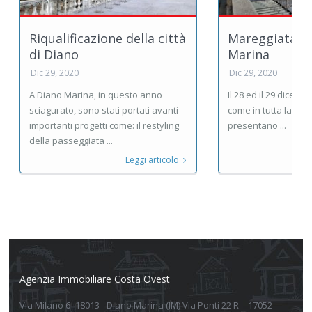
Riqualificazione della città
Mareggiata a
di Diano
Marina
Dic 29, 2020
Dic 29, 2020
A Diano Marina, in questo anno
Il 28 ed il 29 dicem
sciagurato, sono stati portati avanti
come in tutta la Ligu
importanti progetti come: il restyling
presentano ...
della passeggiata ...
Leggi articolo
Agenzia Immobiliare Costa Ovest
Via Milano 6 -18013 - Diano Marina (IM) Via Ponti 22 R – 17052 –