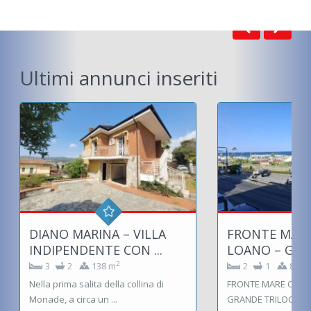
Ultimi annunci inseriti
DIANO MARINA – VILLA
FRONTE MARE
INDIPENDENTE CON ...
LOANO – GRAN
2
3
2
138 m
2
1
88 m
Nella prima salita della collina di
FRONTE MARE CONF
Monade, a circa un ...
GRANDE TRILOCALE 