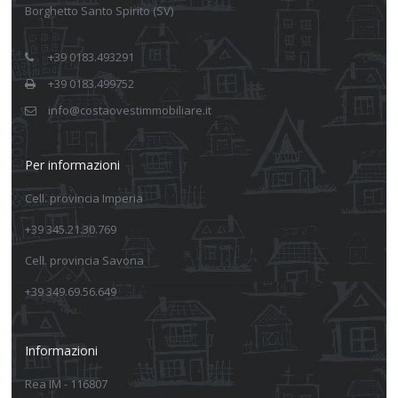
Borghetto Santo Spirito (SV)
+39 0183.493291
+39 0183.499752
info@costaovestimmobiliare.it
Per informazioni
Cell. provincia Imperia
+39 345.21.30.769
Cell. provincia Savona
+39 349.69.56.649
Informazioni
Rea IM - 116807